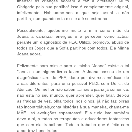
imenso! As crianças adoram e faz a diferença! Muito
Obrigado pela sua partilha! Isso é completamente original,
infelizmente. Habituamo-nos a que seja usual a não
partilha, que quando esta existe até se estranha.
Pessoalmente, ajudou-me muito a mim como mãe da
Joana a canalizar energias e a perceber como actuar
perante um diagnóstico de PEA. Utilizo, promovo, abuso de
todos os Jogos que a Sofia partilhou com todos. E a Minha
Joana adora.
Felizmente para mim e para a minha "Joana" existe a tal
"janela" que alguns livros falam. A Joana passou de um
diagnóstico claro de PEA, dado por diversos médicos de
areas diferentes, para uma possivel PEDL com Déficit de
Atenção. Ou melhor não sabem....mas a joana já comunica,
não está no seu mundo, quer aprender, quer falar, deixou
as fraldas de vez, olha todos nos olhos, já não faz birras
tão incontroláveis,conta histórias à sua maneira, chama-me
MÃE....só evoluções espantosas!! E a tudo isto também
devo a si, a todas as terapeutas e aducadoras fantasticas
que com ela trabalham. Todo o trabalho que é feito com
amor traz bons frutos.