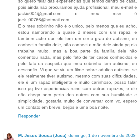
só quero falar das experiencias que temos dentro de casa,
pois ainda não procuramos ajuda profissional, meu e-mail é
jackie004@gmail.com e meu msn é
jack_00766@hotmail.com.
E o meu sobrinho não é o unico, pelo menos que eu acho,
estou namorando a quase 2 meses com um rapaz, e
tambem acho que ele tem um certo grau de autismo, eu
conheci a familia dele, não conheci a mãe dele ainda pq ela
trabalha muito, mas a boa parte da familia dele não
comentou nada, mas pelo fato de ter casos conhecidos e
pelo fato da suspeita que meu sobrinho tem autismo, eu
desconfio. Vi que vc viu um filme sobre adultos autistas, se
ele realmente tiver autismo, mesmo com suas dificuldades,
ele é um rapaz inteligente e muito carinhoso, posso falar
isso pq tive esperiencias ruins com outros rapazes, e ele
não chega nem perto dos outros com sua humildade e
simplicidade, gostaria muito de conversar com vc, espero
um contato em breve, beijos e uma boa noite.
Responder
M. Jesus Sousa (Juca)
domingo, 1 de novembro de 2009