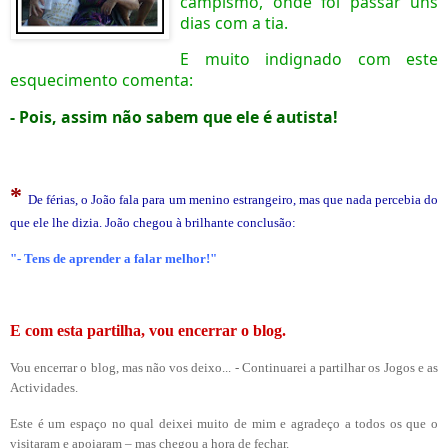
campismo, onde foi passar uns
dias com a tia.
E muito indignado com este
esquecimento comenta:
- Pois, assim não sabem que ele é autista!
*
De férias, o João fala para um menino estrangeiro, mas que nada percebia do
que ele lhe dizia
.
J
o
ã
o
c
h
e
g
o
u
à
b
r
i
l
h
a
n
t
e
c
o
n
c
l
u
s
ã
o
:
"- Tens de aprender a falar melhor!"
E com esta partilha, vou encerrar o blog.
Vou encerrar o blog, mas não vos deixo... - Continuarei a partilhar os Jogos e as
Actividades.
Este é um espaço no qual deixei muito de mim e agradeço a todos os que o
visitaram e apoiaram – mas chegou a hora de fechar.