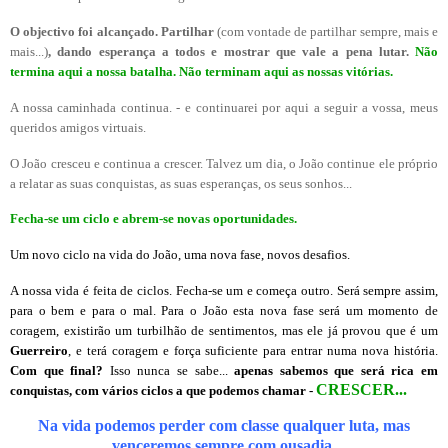
O objectivo foi alcançado. Partilhar
(com vontade de partilhar sempre, mais e
mais...)
, dando esperança a todos e mostrar que vale a pena lutar.
Não
termina aqui a nossa batalha. Não terminam aqui as nossas vitórias.
A nossa caminhada continua. - e continuarei por aqui a seguir a vossa, meus
queridos amigos virtuais.
O João cresceu e continua a crescer. Talvez um dia, o João continue ele próprio
a relatar as suas conquistas, as suas esperanças, os seus sonhos...
Fecha-se um ciclo e abrem-se novas oportunidades.
Um novo ciclo na vida do João, uma nova fase, novos desafios.
A nossa vida é feita de ciclos. Fecha-se um e começa outro. Será sempre assim,
para o bem e para o mal. Para o João esta nova fase será um momento de
coragem, existirão um turbilhão de sentimentos, mas ele já provou que é um
Guerreiro
, e terá coragem e força suficiente para entrar numa nova história.
Com que final?
Isso nunca se sabe...
apenas sabemos que será rica em
CRESCER...
conquistas, com vários ciclos a que podemos chamar -
N
a
v
i
d
a
podemos perder com classe qualquer luta, mas
venceremos sempre com ousadia.