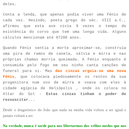
deles.
Conta a lenda, que apenas podia viver uma Fénix de
cada vez. Hesíodo, poeta grego do séc. VIII a.C.,
afirmou que esta ave vivia 9 vezes o tempo de
existência do corvo que tem uma longa vida. Alguns
cálculos mencionam até 97200 anos.
Quando Fénix sentia a morte aproximar-se, construía
uma pira de ramos de canela, sálvia e mirra e nas
próprias chamas morria queimada. A Fénix enquanto é
consumida pelo fogo em seu ninho canta canções de
funeral para si. Mas
das cinzas erguia-se uma nova
Fénix
, que colocava piedosamente os restos da sua
progenitora num ovo de mirra e voava com eles à
cidade egípcia de Heliópolis , onde os coloca no
Altar do Sol -
Estas cinzas tinham o poder de
ressuscitar...
Desde o diagnóstico do João que nada na minha vida voltou a ser igual e
jamais voltará a ser.
Na verdade, nunca é tarde para nos libertarmos dos velhos medos que nos