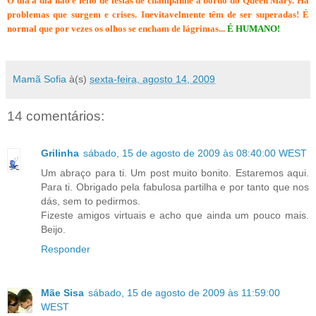
O dia a dia não é feito de festas de champanhe a bordo do Queen Mary. Há
problemas que surgem e crises. Inevitavelmente têm de ser superadas! É
normal que por vezes os olhos se encham de lágrimas...
É HUMANO!
Mamã Sofia
à(s)
sexta-feira, agosto 14, 2009
14 comentários:
Grilinha
sábado, 15 de agosto de 2009 às 08:40:00 WEST
Um abraço para ti. Um post muito bonito. Estaremos aqui.
Para ti. Obrigado pela fabulosa partilha e por tanto que nos
dás, sem to pedirmos.
Fizeste amigos virtuais e acho que ainda um pouco mais.
Beijo.
Responder
Mãe Sisa
sábado, 15 de agosto de 2009 às 11:59:00
WEST